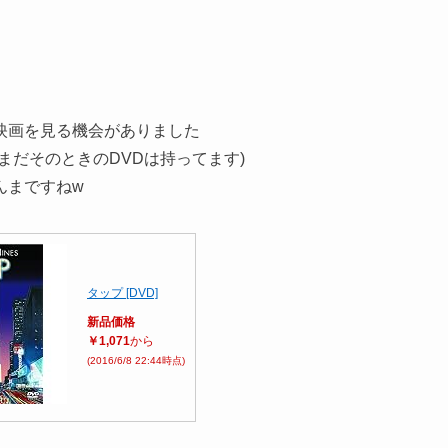
映画を見る機会がありました
まだそのときのDVDは持ってます)
んまですねw
タップ [DVD]
新品価格
￥1,071
から
(2016/6/8 22:44時点)