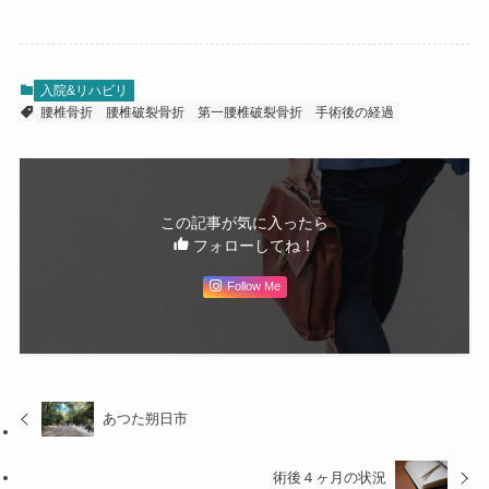
入院&リハビリ
腰椎骨折
腰椎破裂骨折
第一腰椎破裂骨折
手術後の経過
この記事が気に入ったら
フォローしてね！
Follow Me
あつた朔日市
術後４ヶ月の状況