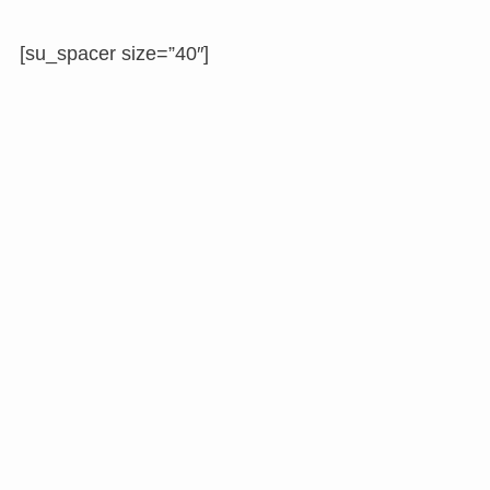
[su_spacer size=”40″]